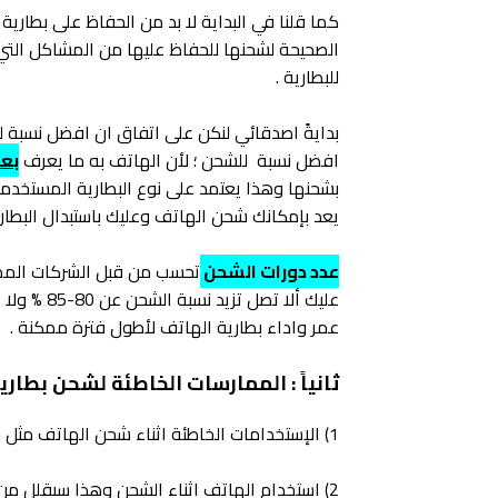
كما قلنا في البداية لا بد من الحفاظ على بطارية
الصحيحة لشحنها للحفاظ عليها من المشاكل الت
للبطارية .
بدايةً اصدقائي لنكن على اتفاق ان افضل نسبة ل
افضل نسبة للشحن ؛ لأن الهاتف به ما يعرف
بعد
بشحنها وهذا يعتمد على نوع البطارية المستخدمة
يعد بإمكانك شحن الهاتف وعليك باستبدال البطاري
عدد دورات الشحن
تحسب من قبل الشركات المصن
عمر واداء بطارية الهاتف لأطول فترة ممكنة .
ثانياً : الممارسات الخاطئة لشحن بطا
1) الإستخدامات الخاطئة اثناء شحن الهاتف مثل زيادة نسبة الشحن فوق 80% وتفريغها لأقل من 20%
2) استخدام الهاتف اثناء الشحن وهذا سيقلل من عمر البطارية .