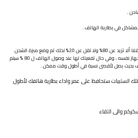
بعض الشركات تعلم أن أفضل نسبة للشحن كما قلنا ألا تزيد عن 80% ولا تقل عن 20% لذلك تم وضع ميزة الشحن
الآمن الموجودة بأغلب الهواتف من اعدادات الجهاز نفسه ، وفي حال تفعيلك لها عند وصول الهاتف ل 80 % سيتم
اتف بحيث يصل لأقصى نسبة في أطول وقت ممكن .
 تلك السلبيات ستحافظ على عمر واداء بطارية هاتفك لأطول
كركم والى اللقاء