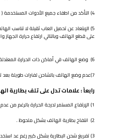
4) التأكد من اطفاء جميع الأدوات المستخدمة ( البلوتوث ، الوايفاي ، الموقع , ... ) اثناء عدم استخدام الهاتف .
5) الإبتعاد عن تحميل العاب ثقيلة لا تناسب اله
على قطع الهاتف وبالتالي ارتفاع حرارة الجهاز وال
6) وضع الهاتف في أماكن ذات الحرارة المعتدلة ( حرارة الغرفة ) بحيث تتراوح بين 20 -25 درجة .
7)عدم وضع الهاتف بالشاحن لفترات طويلة بعد تعبأة البطارية للحد الأقصى .
رابعاً : علامات تدل على تلف بطارية اله
1) الإرتفاع المستمر لدرجة الحرارة بالرغم من عدم استخدام تطبيقات ثقيلة ومستهلكة للطاقة .
2) انتفاخ بطارية الهاتف بشكل ملحوظ .
3) تفريغ شحن البطارية بشكل كبير رغم عد استخدامك للهاتف او استخدام تطبيقات غير مستهلكة للشحن .