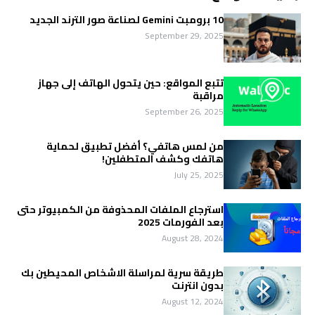
10 برومبت Gemini لصناعة صور الترند الجديد
September 29, 2025
تتبع المواقع: حين يتحول الهاتف إلى جهاز
مراقبة
September 26, 2025
من لمس هاتفي؟ أفضل تطبيق لحماية
هاتفك وكشف المتطفلين!
July 25, 2025
استرجاع الملفات المحذوفة من الكمبيوتر حتى
بعد الفورمات 2025
August 28, 2024
طريقة سرية لمراسلة الاشخاص المحيطين بك
بدون انترنت
August 12, 2024