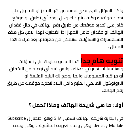
ولكن السؤال الذي يطرح نفسه من هو القادر او المخول على
تحديد موقعك وكيف يتم ذلك وهل يوجد أي تطبيق او موقع
قادر على تحديد موقعك عن طريق رقم الهاتف في حال فقدان
الهاتف او فقدان حامل الجهاز اذا اضطررت لهذا الامر،
كل هذه
الاستفسارات والتساؤلات ستتمكن من معرفتها بعد قراءه هذا
المقال
.
تنويه هام جدا
هذا الفيديو يجاوبك على تساؤلات
واستفسارات تدور في ذهنك ، وليس فيه أي نوعيه من الاختراق
أو مراقبه المعلومات وانما يوضح لك الاليه المتبعة او
البروتوكول العالمي المتبع داخل البلاد لتحديد موقعك عن طريق
رقم الهاتف .
أولا : ما هي شريحة الهاتف وماذا تحمل ؟
في البداية شريحه الهاتف تسمى SIM وهو اختصار ل Subscribe
Identity Module وهي وحده تعريف المشترك ، وهي وحده