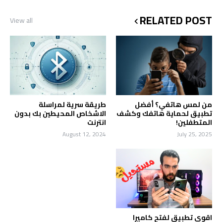
RELATED POST
View all
من لمس هاتفي؟ أفضل
طريقة سرية لمراسلة
تطبيق لحماية هاتفك وكشف
الاشخاص المحيطين بك بدون
المتطفلين!
انترنت
August 12, 2024
July 25, 2025
اقوى تطبيق لفتح كاميرا