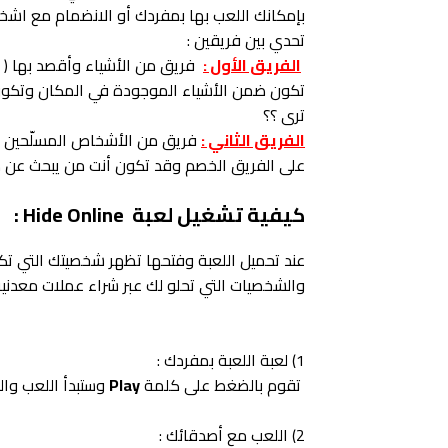
بإمكانك اللعب بها بمفردك أو الانضمام مع اشخ
تحدي بين فريقين :
الفريق الأول :
فريق من الأشياء وأقصد بها ( كرس
تكون ضمن الأشياء الموجودة في المكان وتكون 
ترى ؟؟
الفريق الثاني :
فريق من الأشخاص المسلّحين يب
على الفريق الخصم وقد تكون أنت من يبحث عن هذ
كيفية تشغيل لعبة Hide Online :
عند تحميل اللعبة وفتحها تظهر شخصيتك التي ت
والشخصيات التي تحلو لك عبر شراء عملات معدنية 
1) لعبة اللعبة بمفردك :
تقوم بالضغط على كلمة
Play
وستبدأ اللعب وا
2) اللعب مع أصدقائك :