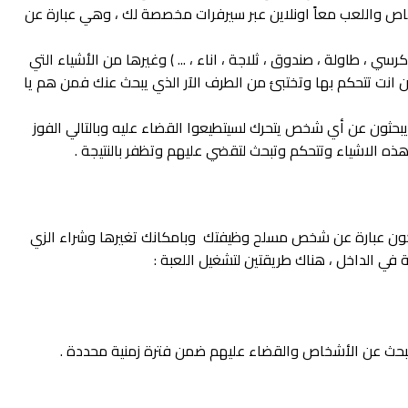
اص واللعب معاً اونلاين عبر سيرفرات مخصصة لك ، وهي عبارة عن
ي ، طاولة ، صندوق ، ثلاجة ، اناء ، ... ) وغيرها من الأشياء التي
انت تتحكم بها وتختبئ من الطرف الآر الذي يبحث عنك فمن هم يا
حثون عن أي شخص يتحرك لسيتطيعوا القضاء عليه وبالتالي الفوز
ه الاشياء وتتحكم وتبحث لتقضي عليهم وتظفر بالنتيجة .
كون عبارة عن شخص مسلح وظيفتك وبامكانك تغيرها وشراء الزي
في الداخل ، هناك طريقتين لتشغيل اللعبة :
لبحث عن الأشخاص والقضاء عليهم ضمن فترة زمنية محددة .