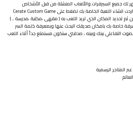
 لك جميع السيرفرات والألعاب المنشئة من قبل الأشخاص
وبإمكانك الدخول لأي لعبة ضمن القائمة ، واذا اردت انشاء اللعبة الخاصة بك تضغط على Cerate Custom Game
م تحديد المكان الذي تريد اللعب به ( مقهى ،مكتبة ،مدرسة .. )
بذلك قمت بإنشاء غرفة خاصة بك بامكان صديقك البحث عنها وبمعرفة كلمة السر
ت التفاعلي بينك وبينه ، صدقني ستكون مستمتع جداً أثناء اللعب
عبر المتاجر الرسمية