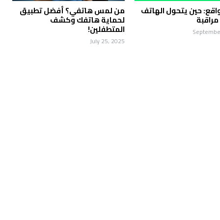
واقع: حين يتحول الهاتف
من لمس هاتفي؟ أفضل تطبيق
مراقبة
لحماية هاتفك وكشف
المتطفلين!
September
July 25, 2025