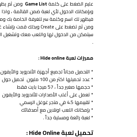
عليم الضغط على كلمة
Game List
ومن ثم يظهر
فيظهر لك اسم وكلمة سر للغرفة الخاصة بك ومن ث
ومن ثم تضغط على Create و
سيتمكن من الدخول لها واللعب معك وتشغيل الصو
.
مميزات لعبة Hide online :
* التحميل مجاناً لجميع أجهزة الأندرويد والأيفون 
* عدد تحميلها اكثر من 100 مليون تحميل حول العالم
* حجمها صغير جداً ، 57 ميجا بايت فقط
* تعمل على أغلب الأصدارات للأندرويد والأيفون
* تقييمها 4.5 في متجر غوغل الرسمي
* بإمكانك اللعب اونلاين مع أصدقائك
* لعبة رائعة ومسلية جداً .
تحميل لعبة Hide Online :